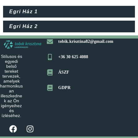
Egri Ház 1
Egri Ház 2
tobik.krisztina82@gmail.com
Stílusos és
+36 30 625 4088
egyedi
belső
tereket
ÁSZF
tervezek,
amelyek
harmonikus
GDPR
an
illeszkedne
k az Ön
igényeihez
és
ízléséhez.